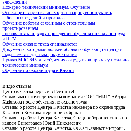
учреждений
Пожарно-технический минимум. Обучение
Огнезащита строительных организаций, конструкций,
кабельных изделий и проходок
Обучение работам связанным с строительным
проектированием
Требования к порядку проведения обучения по Охране труда
и ПТМ
Обучение охране труда специалистов
Документы которыми должен обладать обучающий центр и
выдаваемая студентам документация
Приказ МЧС 645, для обучения сотрудкиков пр курсу пожарно
технический минимум
Обучение по охране труда в Казани
Видео отзывы
Центр качества первый в Рейтинге!
Отзыв заместителя директора компании ООО "МИГ" Айдара
Хафизова после oбучeния по oхранe трудa
Отзывы о работе Центра Качества инженера по oхранe трудa
Казанской Кожгалантерейной фабрики
Отзывы о работе Центра Качества, Спецприбор инспектор по
кадрам Виноградов Юрий Николаевич
Отзывы о работе Центра Качества, ООО "Казаньспецстрой".