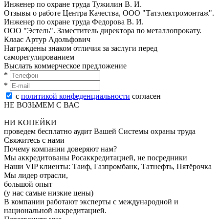
Инженер по oхранe трудa Тужилин В. И.
Отзывы о работе Центра Качества, ООО "Татэлектромонтаж".
Инженер по oхранe трудa Федорова В. И.
ООО "Эстель". Заместитель директора по металлопрокату.
Клаас Артур Адольфович
Награждены знаком отличия за заслуги перед
саморегулированием
Выслать коммерческое предложение
*
*
с
политикой конфеденциальности
согласен
НЕ ВОЗЬМЕМ С ВАС
НИ КОПЕЙКИ
проведем бесплатно аудит Вашей Системы охраны труда
Свяжитесь с нами
Почему компании доверяют нам?
Мы аккредитованы Росаккредитацией, не посредники
Наши VIP клиенты: Таиф, Газпромбанк, Татнефть, Пятёрочка
Мы лидер отрасли,
большой опыт
(у нас самые низкие цены)
В компании работают эксперты с международной и
национальной аккредитацией.