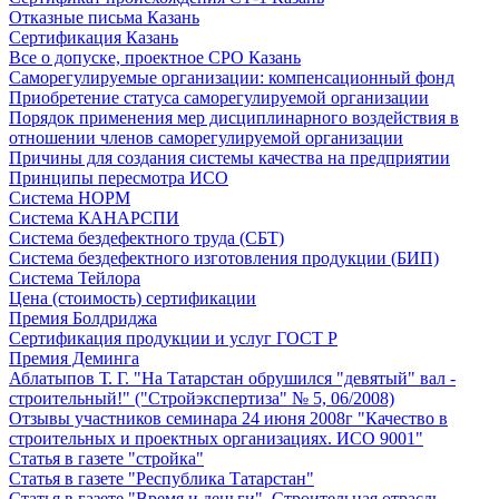
Отказные письма Казань
Сертификация Казань
Все о допуске, проектное СРО Казань
Саморегулируемые организации: компенсационный фонд
Приобретение статуса саморегулируемой организации
Порядок применения мер дисциплинарного воздействия в
отношении членов саморегулируемой организации
Причины для создания системы качества на предприятии
Принципы пересмотра ИСО
Система НОРМ
Система КАНАРСПИ
Система бездефектного труда (СБТ)
Система бездефектного изготовления продукции (БИП)
Система Тейлора
Цена (стоимость) сертификации
Премия Болдриджа
Сертификация продукции и услуг ГОСТ Р
Премия Деминга
Аблатыпов Т. Г. "На Татарстан обрушился "девятый" вал -
строительный!" ("Стройэкспертиза" № 5, 06/2008)
Отзывы участников семинара 24 июня 2008г "Качество в
строительных и проектных организациях. ИСО 9001"
Статья в газете "стройка"
Статья в газете "Республика Татарстан"
Статья в газете "Время и деньги". Строительная отрасль.