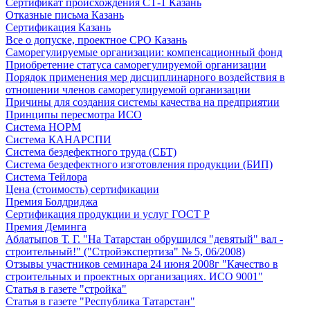
Сертификат происхождения СТ-1 Казань
Отказные письма Казань
Сертификация Казань
Все о допуске, проектное СРО Казань
Саморегулируемые организации: компенсационный фонд
Приобретение статуса саморегулируемой организации
Порядок применения мер дисциплинарного воздействия в
отношении членов саморегулируемой организации
Причины для создания системы качества на предприятии
Принципы пересмотра ИСО
Система НОРМ
Система КАНАРСПИ
Система бездефектного труда (СБТ)
Система бездефектного изготовления продукции (БИП)
Система Тейлора
Цена (стоимость) сертификации
Премия Болдриджа
Сертификация продукции и услуг ГОСТ Р
Премия Деминга
Аблатыпов Т. Г. "На Татарстан обрушился "девятый" вал -
строительный!" ("Стройэкспертиза" № 5, 06/2008)
Отзывы участников семинара 24 июня 2008г "Качество в
строительных и проектных организациях. ИСО 9001"
Статья в газете "стройка"
Статья в газете "Республика Татарстан"