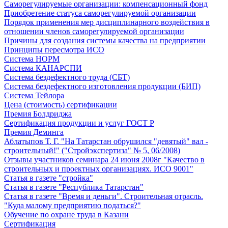
Саморегулируемые организации: компенсационный фонд
Приобретение статуса саморегулируемой организации
Порядок применения мер дисциплинарного воздействия в
отношении членов саморегулируемой организации
Причины для создания системы качества на предприятии
Принципы пересмотра ИСО
Система НОРМ
Система КАНАРСПИ
Система бездефектного труда (СБТ)
Система бездефектного изготовления продукции (БИП)
Система Тейлора
Цена (стоимость) сертификации
Премия Болдриджа
Сертификация продукции и услуг ГОСТ Р
Премия Деминга
Аблатыпов Т. Г. "На Татарстан обрушился "девятый" вал -
строительный!" ("Стройэкспертиза" № 5, 06/2008)
Отзывы участников семинара 24 июня 2008г "Качество в
строительных и проектных организациях. ИСО 9001"
Статья в газете "стройка"
Статья в газете "Республика Татарстан"
Статья в газете "Время и деньги". Строительная отрасль.
"Куда малому предприятию податься?"
Обучение по охране труда в Казани
Сертификация