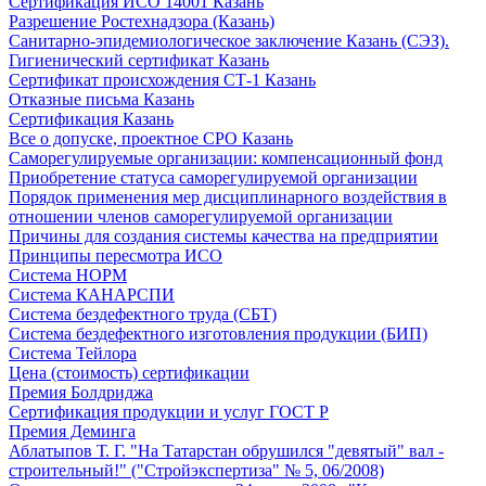
Сертификация ИСО 14001 Казань
Разрешение Ростехнадзора (Казань)
Санитарно-эпидемиологическое заключение Казань (СЭЗ).
Гигиенический сертификат Казань
Сертификат происхождения СТ-1 Казань
Отказные письма Казань
Сертификация Казань
Все о допуске, проектное СРО Казань
Саморегулируемые организации: компенсационный фонд
Приобретение статуса саморегулируемой организации
Порядок применения мер дисциплинарного воздействия в
отношении членов саморегулируемой организации
Причины для создания системы качества на предприятии
Принципы пересмотра ИСО
Система НОРМ
Система КАНАРСПИ
Система бездефектного труда (СБТ)
Система бездефектного изготовления продукции (БИП)
Система Тейлора
Цена (стоимость) сертификации
Премия Болдриджа
Сертификация продукции и услуг ГОСТ Р
Премия Деминга
Аблатыпов Т. Г. "На Татарстан обрушился "девятый" вал -
строительный!" ("Стройэкспертиза" № 5, 06/2008)