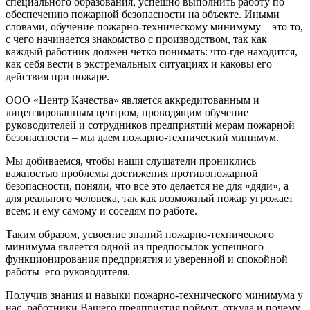
специального образования, успешно выполнить работу по
обеспечению пожарной безопасности на объекте. Иными
словами, обучение пожарно-техническому минимуму – это то,
с чего начинается знакомство с производством, так как
каждый работник должен четко понимать: что-где находится,
как себя вести в экстремальных ситуациях и каковы его
действия при пожаре.
ООО «Центр Качества» является аккредитованным и
лицензированным центром, проводящим обучение
руководителей и сотрудников предприятий мерам пожарной
безопасности – мы даем пожарно-технический минимум.
Мы добиваемся, чтобы наши слушатели прониклись
важностью проблемы достижения противопожарной
безопасности, поняли, что все это делается не для «дяди», а
для реального человека, так как возможный пожар угрожает
всем: и ему самому и соседям по работе.
Таким образом, усвоение знаний пожарно-технического
минимума является одной из предпосылок успешного
функционирования предприятия и уверенной и спокойной
работы его руководителя.
Получив знания и навыки пожарно-технического минимума у
нас, работники Вашего предприятия поймут, откуда и почему