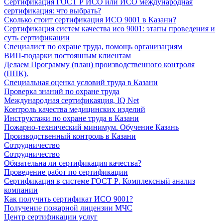
Сертификация ГОСТ Р ИСО или ИСО международная
сертификация: что выбрать?
Сколько стоит сертификация ИСО 9001 в Казани?
Сертификация систем качества исо 9001: этапы проведения и
суть сертификации
Специалист по охране труда, помощь организациям
ВИП-подарки постоянным клиентам
Делаем Программу (план) производственного контроля
(ППК).
Специальная оценка условий труда в Казани
Проверка знаний по охране труда
Международная сертификаяция, IQ Net
Контроль качества медицинских изделий
Инструктажи по охране труда в Казани
Пожарно-технический минимум. Обучение Казань
Производственный контроль в Казани
Сотрудничество
Сотрудничество
Обязательна ли сертификация качества?
Проведение работ по сертификации
Сертификация в системе ГОСТ Р. Комплексный анализ
компании
Как получить сертификат ИСО 9001?
Получение пожарной лицензии МЧС
Центр сертификации услуг