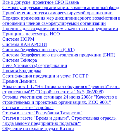
Все о допуске, проектное СРО Казань
Саморегулируемые организации: компенсационный фонд
Приобретение статуса саморегулируемой организации
Порядок применения мер дисциплинарного воздействия в
отношении членов саморегулируемой организации
Причины для создания системы качества на предприятии
Принципы пересмотра ИСО
Система НОРМ
Система КАНАРСПИ
Система бездефектного труда (СБТ)
Система бездефектного изготовления продукции (БИП)
Система Тейлора
Цена (стоимость) сертификации
Премия Болдриджа
Сертификация продукции и услуг ГОСТ Р
Премия Деминга
Аблатыпов Т. Г. "На Татарстан обрушился "девятый" вал -
строительный!" ("Стройэкспертиза" № 5, 06/2008)
Отзывы участников семинара 24 июня 2008г "Качество в
строительных и проектных организациях. ИСО 9001"
Статья в газете "стройка"
Статья в газете "Республика Татарстан"
Статья в газете "Время и деньги". Строительная отрасль.
"Куда малому предприятию податься?"
Обучение по охране труда в Казани