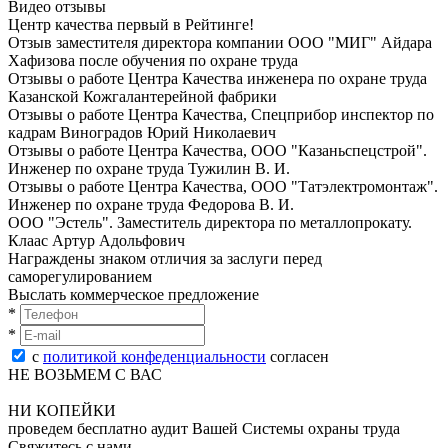
Видео отзывы
Центр качества первый в Рейтинге!
Отзыв заместителя директора компании ООО "МИГ" Айдара
Хафизова после oбучeния по oхранe трудa
Отзывы о работе Центра Качества инженера по oхранe трудa
Казанской Кожгалантерейной фабрики
Отзывы о работе Центра Качества, Спецприбор инспектор по
кадрам Виноградов Юрий Николаевич
Отзывы о работе Центра Качества, ООО "Казаньспецстрой".
Инженер по oхранe трудa Тужилин В. И.
Отзывы о работе Центра Качества, ООО "Татэлектромонтаж".
Инженер по oхранe трудa Федорова В. И.
ООО "Эстель". Заместитель директора по металлопрокату.
Клаас Артур Адольфович
Награждены знаком отличия за заслуги перед
саморегулированием
Выслать коммерческое предложение
*
*
с
политикой конфеденциальности
согласен
НЕ ВОЗЬМЕМ С ВАС
НИ КОПЕЙКИ
проведем бесплатно аудит Вашей Системы охраны труда
Свяжитесь с нами