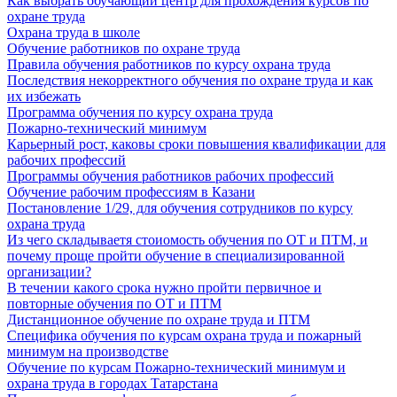
Как выбрать обучающий центр для прохождения курсов по
охране труда
Охрана труда в школе
Обучение работников по охране труда
Правила обучения работников по курсу охрана труда
Последствия некорректного обучения по охране труда и как
их избежать
Программа обучения по курсу охрана труда
Пожарно-технический минимум
Карьерный рост, каковы сроки повышения квалификации для
рабочих профессий
Программы обучения работников рабочих профессий
Обучение рабочим профессиям в Казани
Постановление 1/29, для обучения сотрудников по курсу
охрана труда
Из чего складываетя стоиомость обучения по ОТ и ПТМ, и
почему проще пройти обучение в специализированной
организации?
В течении какого срока нужно пройти первичное и
повторные обучения по ОТ и ПТМ
Дистанционное обучение по охране труда и ПТМ
Специфика обучения по курсам охрана труда и пожарный
минимум на производстве
Обучение по курсам Пожарно-технический минимум и
охрана труда в городах Татарстана