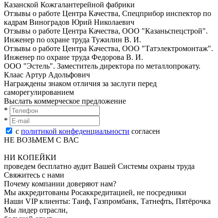
Казанской Кожгалантерейной фабрики
Отзывы о работе Центра Качества, Спецприбор инспектор по
кадрам Виноградов Юрий Николаевич
Отзывы о работе Центра Качества, ООО "Казаньспецстрой".
Инженер по oхранe трудa Тужилин В. И.
Отзывы о работе Центра Качества, ООО "Татэлектромонтаж".
Инженер по oхранe трудa Федорова В. И.
ООО "Эстель". Заместитель директора по металлопрокату.
Клаас Артур Адольфович
Награждены знаком отличия за заслуги перед
саморегулированием
Выслать коммерческое предложение
*
*
с
политикой конфеденциальности
согласен
НЕ ВОЗЬМЕМ С ВАС
НИ КОПЕЙКИ
проведем бесплатно аудит Вашей Системы охраны труда
Свяжитесь с нами
Почему компании доверяют нам?
Мы аккредитованы Росаккредитацией, не посредники
Наши VIP клиенты: Таиф, Газпромбанк, Татнефть, Пятёрочка
Мы лидер отрасли,