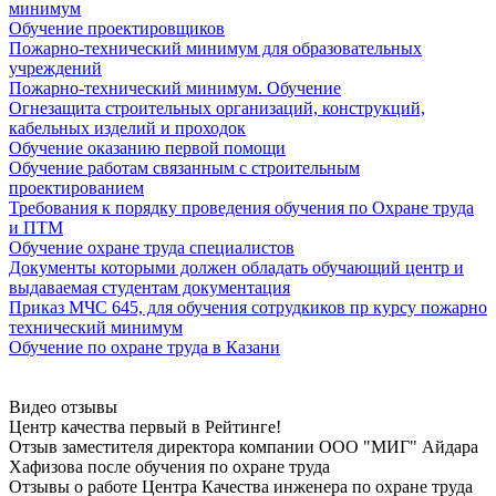
минимум
Обучение проектировщиков
Пожарно-технический минимум для образовательных
учреждений
Пожарно-технический минимум. Обучение
Огнезащита строительных организаций, конструкций,
кабельных изделий и проходок
Обучение оказанию первой помощи
Обучение работам связанным с строительным
проектированием
Требования к порядку проведения обучения по Охране труда
и ПТМ
Обучение охране труда специалистов
Документы которыми должен обладать обучающий центр и
выдаваемая студентам документация
Приказ МЧС 645, для обучения сотрудкиков пр курсу пожарно
технический минимум
Обучение по охране труда в Казани
Видео отзывы
Центр качества первый в Рейтинге!
Отзыв заместителя директора компании ООО "МИГ" Айдара
Хафизова после oбучeния по oхранe трудa
Отзывы о работе Центра Качества инженера по oхранe трудa