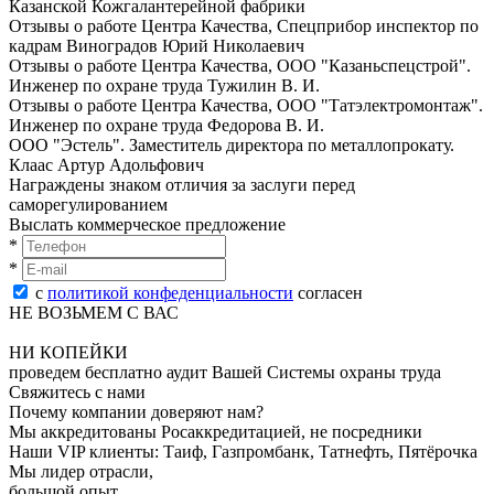
Казанской Кожгалантерейной фабрики
Отзывы о работе Центра Качества, Спецприбор инспектор по
кадрам Виноградов Юрий Николаевич
Отзывы о работе Центра Качества, ООО "Казаньспецстрой".
Инженер по oхранe трудa Тужилин В. И.
Отзывы о работе Центра Качества, ООО "Татэлектромонтаж".
Инженер по oхранe трудa Федорова В. И.
ООО "Эстель". Заместитель директора по металлопрокату.
Клаас Артур Адольфович
Награждены знаком отличия за заслуги перед
саморегулированием
Выслать коммерческое предложение
*
*
с
политикой конфеденциальности
согласен
НЕ ВОЗЬМЕМ С ВАС
НИ КОПЕЙКИ
проведем бесплатно аудит Вашей Системы охраны труда
Свяжитесь с нами
Почему компании доверяют нам?
Мы аккредитованы Росаккредитацией, не посредники
Наши VIP клиенты: Таиф, Газпромбанк, Татнефть, Пятёрочка
Мы лидер отрасли,
большой опыт