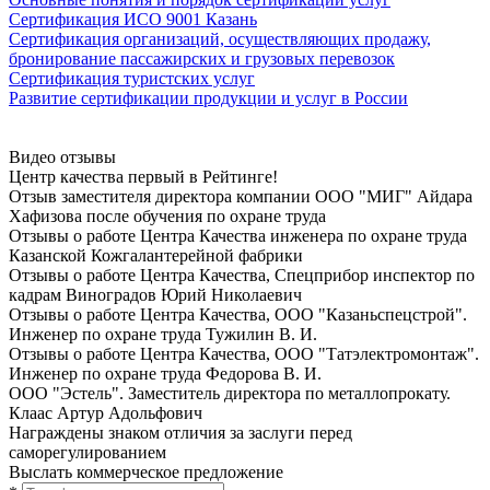
Сертификация ИСО 9001 Казань
Сертификация организаций, осуществляющих продажу,
бронирование пассажирских и грузовых перевозок
Сертификация туристских услуг
Развитие сертификации продукции и услуг в России
Видео отзывы
Центр качества первый в Рейтинге!
Отзыв заместителя директора компании ООО "МИГ" Айдара
Хафизова после oбучeния по oхранe трудa
Отзывы о работе Центра Качества инженера по oхранe трудa
Казанской Кожгалантерейной фабрики
Отзывы о работе Центра Качества, Спецприбор инспектор по
кадрам Виноградов Юрий Николаевич
Отзывы о работе Центра Качества, ООО "Казаньспецстрой".
Инженер по oхранe трудa Тужилин В. И.
Отзывы о работе Центра Качества, ООО "Татэлектромонтаж".
Инженер по oхранe трудa Федорова В. И.
ООО "Эстель". Заместитель директора по металлопрокату.
Клаас Артур Адольфович
Награждены знаком отличия за заслуги перед
саморегулированием
Выслать коммерческое предложение