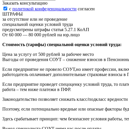
Заказать консультацию
с
политикой конфеденциальности
согласен
ШТРАФЫ
за отсутствие или не проведение
специальной оценки условий труда
предусмотрены штрафы статья 5.27.1 КоАП
От 60 000 — 80 000 рублей на юр.лицо
Стоимость (тарифы) специальной оценки условий труда:
Цена за услугу от 500 рублей за рабочее место
Выгоды от проведения СОУТ – снижение взносов в Пенсионн
Если предприятие не провело COУТ,но имеет профессии, вклю
работодатель оплачивает дополнительные страховые взносы в П
Если предприятие проведет спецоценку условий труда, то пла
работа – тем ниже платежи в ПФР.
Законодательство позволяет снижать класс/подкласс вредност
Поэтому, если потенциально вредные или опасные факторы буд
Здесь срабатывает принцип: чем безопаснее условия работы, 
Выезд специалиста COУТ через час после оплаты