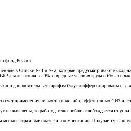
ый фонд России
ченные в Списки № 1 и № 2, которые предусматривают выход на
ФР для льготников - 9% за вредные условия труда и 6% - за тяж
тежипо дополнительным тарифам будут дифференцированы в завис
и за счет применения новых технологий и эффективных СИЗ и, с
ут не выявлены, то работодатель вообще освобождается от упл
тем меньше страховые платежи и компенсации. Получается эконо