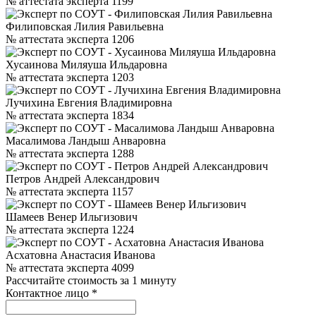
№ аттестата эксперта 1199
Филиповская Лилия Равильевна
№ аттестата эксперта 1206
Хусаинова Миляуша Ильдаровна
№ аттестата эксперта 1203
Лучихина Евгения Владимировна
№ аттестата эксперта 1834
Масалимова Ландыш Анваровна
№ аттестата эксперта 1288
Петров Андрей Александрович
№ аттестата эксперта 1157
Шамеев Венер Ильгизович
№ аттестата эксперта 1224
Асхатовна Анастасия Иванова
№ аттестата эксперта 4099
Рассчитайте стоимость за 1 минуту
Контактное лицо
*