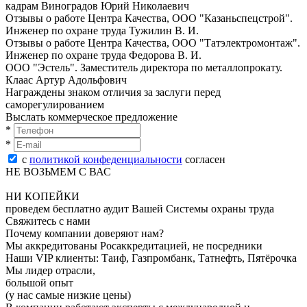
кадрам Виноградов Юрий Николаевич
Отзывы о работе Центра Качества, ООО "Казаньспецстрой".
Инженер по oхранe трудa Тужилин В. И.
Отзывы о работе Центра Качества, ООО "Татэлектромонтаж".
Инженер по oхранe трудa Федорова В. И.
ООО "Эстель". Заместитель директора по металлопрокату.
Клаас Артур Адольфович
Награждены знаком отличия за заслуги перед
саморегулированием
Выслать коммерческое предложение
*
*
с
политикой конфеденциальности
согласен
НЕ ВОЗЬМЕМ С ВАС
НИ КОПЕЙКИ
проведем бесплатно аудит Вашей Системы охраны труда
Свяжитесь с нами
Почему компании доверяют нам?
Мы аккредитованы Росаккредитацией, не посредники
Наши VIP клиенты: Таиф, Газпромбанк, Татнефть, Пятёрочка
Мы лидер отрасли,
большой опыт
(у нас самые низкие цены)