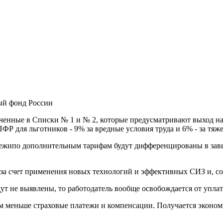
ый фонд России
ченные в Списки № 1 и № 2, которые предусматривают выход на
ФР для льготников - 9% за вредные условия труда и 6% - за тяж
тежипо дополнительным тарифам будут дифференцированы в завис
и за счет применения новых технологий и эффективных СИЗ и, с
ут не выявлены, то работодатель вообще освобождается от упл
тем меньше страховые платежи и компенсации. Получается эконо