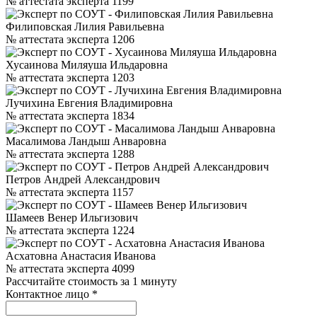
№ аттестата эксперта 1199
Филиповская Лилия Равильевна
№ аттестата эксперта 1206
Хусаинова Миляуша Ильдаровна
№ аттестата эксперта 1203
Лучихина Евгения Владимировна
№ аттестата эксперта 1834
Масалимова Ландыш Анваровна
№ аттестата эксперта 1288
Петров Андрей Александрович
№ аттестата эксперта 1157
Шамеев Венер Ильгизович
№ аттестата эксперта 1224
Асхатовна Анастасия Иванова
№ аттестата эксперта 4099
Рассчитайте стоимость за 1 минуту
Контактное лицо
*