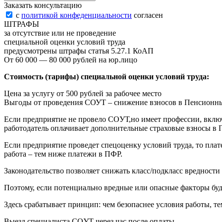
Заказать консультацию
с
политикой конфеденциальности
согласен
ШТРАФЫ
за отсутствие или не проведение
специальной оценки условий труда
предусмотрены штрафы статья 5.27.1 КоАП
От 60 000 — 80 000 рублей на юр.лицо
Стоимость (тарифы) специальной оценки условий труда:
Цена за услугу от 500 рублей за рабочее место
Выгоды от проведения СОУТ – снижение взносов в Пенсионн
Если предприятие не провело COУТ,но имеет профессии, вклю
работодатель оплачивает дополнительные страховые взносы в П
Если предприятие проведет спецоценку условий труда, то пла
работа – тем ниже платежи в ПФР.
Законодательство позволяет снижать класс/подкласс вредност
Поэтому, если потенциально вредные или опасные факторы буд
Здесь срабатывает принцип: чем безопаснее условия работы, 
Выезд специалиста COУТ через час после оплаты