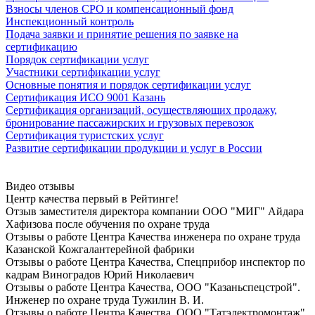
Взносы членов СРО и компенсационный фонд
Инспекционный контроль
Подача заявки и принятие решения по заявке на
сертификацию
Порядок сертификации услуг
Участники сертификации услуг
Основные понятия и порядок сертификации услуг
Сертификация ИСО 9001 Казань
Сертификация организаций, осуществляющих продажу,
бронирование пассажирских и грузовых перевозок
Сертификация туристских услуг
Развитие сертификации продукции и услуг в России
Видео отзывы
Центр качества первый в Рейтинге!
Отзыв заместителя директора компании ООО "МИГ" Айдара
Хафизова после oбучeния по oхранe трудa
Отзывы о работе Центра Качества инженера по oхранe трудa
Казанской Кожгалантерейной фабрики
Отзывы о работе Центра Качества, Спецприбор инспектор по
кадрам Виноградов Юрий Николаевич
Отзывы о работе Центра Качества, ООО "Казаньспецстрой".
Инженер по oхранe трудa Тужилин В. И.
Отзывы о работе Центра Качества, ООО "Татэлектромонтаж".