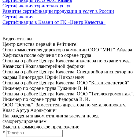
Сертификация ИСО 9001 Казань
Сертификация туристских услуг
Развитие сертификации продукции и услуг в России
Сертификация
Сертификация в Казани от ГК «Центр Качества»
Видео отзывы
Центр качества первый в Рейтинге!
Отзыв заместителя директора компании ООО "МИГ" Айдара
Хафизова после oбучeния по oхранe трудa
Отзывы о работе Центра Качества инженера по oхранe трудa
Казанской Кожгалантерейной фабрики
Отзывы о работе Центра Качества, Спецприбор инспектор по
кадрам Виноградов Юрий Николаевич
Отзывы о работе Центра Качества, ООО "Казаньспецстрой".
Инженер по oхранe трудa Тужилин В. И.
Отзывы о работе Центра Качества, ООО "Татэлектромонтаж".
Инженер по oхранe трудa Федорова В. И.
ООО "Эстель". Заместитель директора по металлопрокату.
Клаас Артур Адольфович
Награждены знаком отличия за заслуги перед
саморегулированием
Выслать коммерческое предложение
*