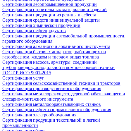
Сертификация лесопромышленной продукции
Сертификация строительных материалов и изделий
Сертификация продукции из резины и асбеста
Сертификация средств индивидуальной защиты
Сертификация химической продукции
Сертификация нефтепродуктов
Сертификация продукции автомобильной промышленности,
гаражного оборудования
Сертификация алмазного и абразивного инструмента
Сертификация бытовых аппаратов, работающих на
газообразном, жидком и твердом видах топлива
Сертификация насосов, арматуры, соединений
трубопроводов, холодильной и компрессорной техники
ГОСТ Р ИСО 9001-2015
Сертификация услуг
Сертификация сельскохозяйственной техники и тракторов
Сертификация производственного оборудования
Сертификация металлорежущего, деревообрабатывающего и
слесарно-монтажного инструмента
Сертификация металлообрабатывающих станков
Сертификация нефтегазопромыслового оборудования
Сертификация электрооборудования
Сертификация продукции текстильной и легкой
промышленности
Сертификация обуви