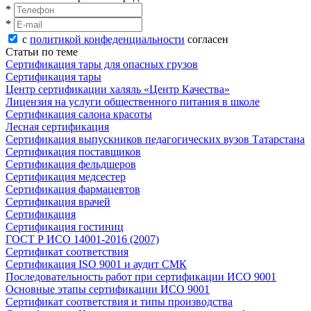
*
*
с
политикой конфеденциальности
согласен
Статьи по теме
Сертификация тары для опасных грузов
Сертификация тары
Центр сертификации халяль «Центр Качества»
Лицензия на услуги общественного питания в школе
Сертификация салона красоты
Лесная сертификация
Сертификация выпускников педагогических вузов Татарстана
Сертификация поставщиков
Сертификация фельдшеров
Сертификация медсестер
Сертификация фармацевтов
Сертификация врачей
Сертификация
Сертификация гостиниц
ГОСТ Р ИСО 14001-2016 (2007)
Сертификат соответствия
Сертификация ISO 9001 и аудит СМК
Последовательность работ при сертификации ИСО 9001
Основные этапы сертификации ИСО 9001
Сертификат соответствия и типы производства