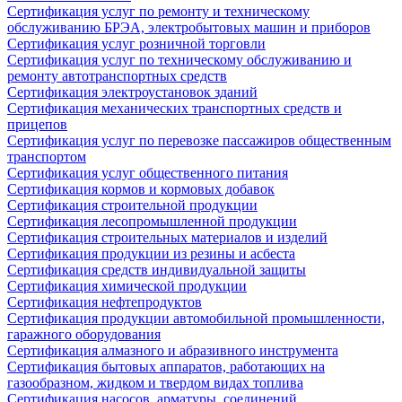
Сертификация услуг по ремонту и техническому
обслуживанию БРЭА, электробытовых машин и приборов
Сертификация услуг розничной торговли
Сертификация услуг по техническому обслуживанию и
ремонту автотранспортных средств
Сертификация электроустановок зданий
Сертификация механических транспортных средств и
прицепов
Сертификация услуг по перевозке пассажиров общественным
транспортом
Сертификация услуг общественного питания
Сертификация кормов и кормовых добавок
Сертификация строительной продукции
Сертификация лесопромышленной продукции
Сертификация строительных материалов и изделий
Сертификация продукции из резины и асбеста
Сертификация средств индивидуальной защиты
Сертификация химической продукции
Сертификация нефтепродуктов
Сертификация продукции автомобильной промышленности,
гаражного оборудования
Сертификация алмазного и абразивного инструмента
Сертификация бытовых аппаратов, работающих на
газообразном, жидком и твердом видах топлива
Сертификация насосов, арматуры, соединений