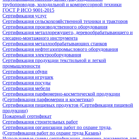
трубопроводов, холодильной и компрессорной техники
ГОСТ Р ИСО 9001-2015
Сертификация услуг
Сертификация сельскохозяйственной техники и тракторов
Сертификация производственного оборудования
Сертификация металлорежущего, деревообрабатывающего и
слесарно-монтажного инструмента
Сертификация металлообрабатывающих станков
Сертификация нефтегазопромыслового оборудования
Сертификация электрооборудования
Сертификация продукции текстильной и легкой
промышленности
Сертификация обуви
Сертификация игрушек
Сертификация посуды
Сертификация мебели
Сертификация парфюмерно-косметической продукции
(Сертификация парфюмерии и косметики)
Сертификация пищевых продуктов (Сертификация пищевой
продукции)
Пожарный сертификат
Сертификация строительных работ
Сертификация организации работ по охране труда,
(Сертификация работ по охране труда Казань)
Используемые схемы сертификации, перечень документов для