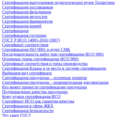
Сертификация выпускников педагогических вузов Татарстана
Сертификация поставщиков
Сертификация фельдшеров
Сертификация медсестер
Сертификация фармацевтов
Сертификация врачей
Сертификация
Сертификация гостиниц
ГОСТ Р ИСО 14001-2016 (2007)
Сертификат соответствия
Сертификация ISO 9001 и аудит СМК
Последовательность работ при сертификации ИСО 9001
Основные этапы сертификации ИСО 9001
Сертификат соответствия и типы производства
Сертификация Казань и ее место в системе сертификации
Выбираем вид сертификата
Сертификация продукции – основные понятия
Сертификация продукции – разрешительная документация
Кто может провести сертификацию продукции
Подтверждение качества продукции
Кому нужна сертификация ИСО
Сертификат ИСО как гарантия качества
Сертификация в сфере ЖКХ
Сертификация безопасности
Что такое ГОСТ