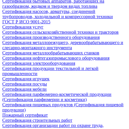
Сертификация бытовых аппаратов, работающих на
газообразном, жидком и твердом видах топлива
Сертификация насосов, арматуры, соединений
трубопроводов, холодильной и компрессорной техники
ГОСТ Р ИСО 9001-2015
Сертификация услуг
Сертификация сельскохозяйственной техники и тракторов
Сертификация производственного оборудования
Сертификация металлорежущего, деревообрабатывающего и
слесарно-монтажного инструмента
Сертификация металлообрабатывающих станков
Сертификация нефтегазопромыслового оборудования
Сертификация электрооборудования
Сертификация продукции текстильной и легкой
промышленности
Сертификация игрушек
Сертификация посуды
Сертификация мебели
Сертификация парфюмерно-косметической продукции
(Сертификация парфюмерии и косметики)
Сертификация пищевых продуктов (Сертификация пищевой
продукции)
Пожарный сертификат
Сертификация строительных работ
Сертификация организации работ по охране труда,