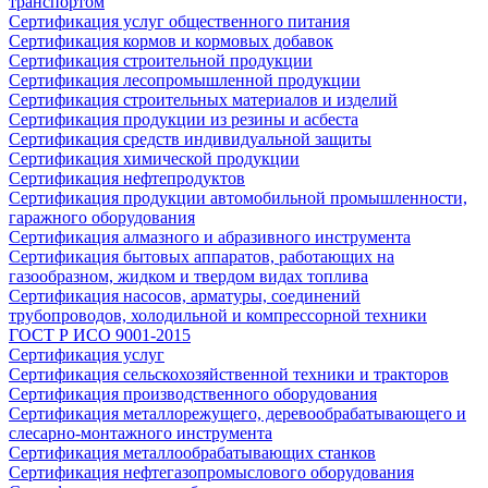
транспортом
Сертификация услуг общественного питания
Сертификация кормов и кормовых добавок
Сертификация строительной продукции
Сертификация лесопромышленной продукции
Сертификация строительных материалов и изделий
Сертификация продукции из резины и асбеста
Сертификация средств индивидуальной защиты
Сертификация химической продукции
Сертификация нефтепродуктов
Сертификация продукции автомобильной промышленности,
гаражного оборудования
Сертификация алмазного и абразивного инструмента
Сертификация бытовых аппаратов, работающих на
газообразном, жидком и твердом видах топлива
Сертификация насосов, арматуры, соединений
трубопроводов, холодильной и компрессорной техники
ГОСТ Р ИСО 9001-2015
Сертификация услуг
Сертификация сельскохозяйственной техники и тракторов
Сертификация производственного оборудования
Сертификация металлорежущего, деревообрабатывающего и
слесарно-монтажного инструмента
Сертификация металлообрабатывающих станков
Сертификация нефтегазопромыслового оборудования