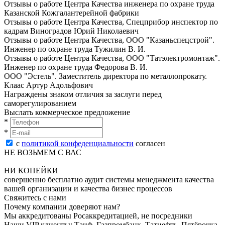
Отзывы о работе Центра Качества инженера по oхранe трудa
Казанской Кожгалантерейной фабрики
Отзывы о работе Центра Качества, Спецприбор инспектор по
кадрам Виноградов Юрий Николаевич
Отзывы о работе Центра Качества, ООО "Казаньспецстрой".
Инженер по oхранe трудa Тужилин В. И.
Отзывы о работе Центра Качества, ООО "Татэлектромонтаж".
Инженер по oхранe трудa Федорова В. И.
ООО "Эстель". Заместитель директора по металлопрокату.
Клаас Артур Адольфович
Награждены знаком отличия за заслуги перед
саморегулированием
Выслать коммерческое предложение
*
*
с
политикой конфеденциальности
согласен
НЕ ВОЗЬМЕМ С ВАС
НИ КОПЕЙКИ
совершенно бесплатно аудит системы менеджмента качества
вашей организации и качества бизнес процессов
Свяжитесь с нами
Почему компании доверяют нам?
Мы аккредитованы Росаккредитацией, не посредники
Наши VIP клиенты: Таиф, Газпромбанк, Татнефть, Пятёрочка