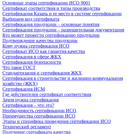
Основные этапы сертификации ИСО 9001
Сертификат соответствия и типы производства
Сертификация Казань и ее место в системе сертификации
Выбираем вид сертификата
Сертификация продукции – основные понятия
Сертификация продукции – разрешительная документация
Кто может провести сертификацию продукции
Подтверждение качества продукции
Кому нужна сертификация ИСО
Сертификат ИСО как гарантия качества
Сертификация в сфере ЖКХ
Сертификация безопасности
Что такое ГОСТ
Стандартизация и сертификация ЖКХ
Сертификация в строительстве и жилищно-коммунальном
хозяйстве (ЖКХ)
Сертификация ИСМ
Где действителен сертификат соответствия
Зачем нужна сертификация
Сертификация – что это?
Необходимость сертификации ИСО
Преимущества сертификации ИСО
Этапы и специфика проведения сертификации ИСО
Технический регламент
Получение сертификата качества