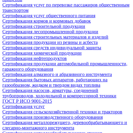
Сертификация услуг по перевозке пассажиров общественным
транспортом
Сертификация услуг общественного питания
Сертификация кормов и кормовых добавок
Сертификация строительной продукции
Сертификация лесопромышленной продукции
Сертификация строительных материалов и изделий
Сертификация продукции из резины и асбеста
Сертификация средств индивидуальной защиты
Сертификация химической продукции
Сертификация нефтепродуктов
Сертификация продукции автомобильной промышленности,
гаражного оборудования
Сертификация алмазного и абразивного инструмента
Сертификация бытовых аппаратов, работающих на
газообразном, жидком и твердом видах топлива
Сертификация насосов, арматуры, соединений
трубопроводов, холодильной и компрессорной техники
ГОСТ Р ИСО 9001-2015
Сертификация услуг
Сертификация сельскохозяйственной техники и тракторов
Сертификация производственного оборудования
Сертификация металлорежущего, деревообрабатывающего и
слесарно-монтажного инструмента