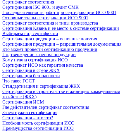
Сертификат соответствия
Сертификация ISO 9001 и аудит СМК
Последовательность работ при сертификации ИСО 9001
Основные этапы сертификации ИСО 9001
Сертификат соответствия и типы производства
Сертификация Казань и ее место в системе сертификации
Выбираем вид сертификата
Сертификация продукции – основные понятия
Сертификация продукции – разрешительная документация
Кто может провести сертификацию продукции
Подтверждение качества продукции
Кому нужна сертификация ИСО
Сертификат ИСО как гарантия качества
Сертификация в сфере ЖКХ
Сертификация безопасности
Что такое ГОСТ
Стандартизация и сертификация ЖКХ
Сертификация в строительстве и жилищно-коммунальном
хозяйстве (ЖКХ)
Сертификация ИСМ
Где действителен сертификат соответствия
Зачем нужна сертификация
Сертификация – что это?
Необходимость сертификации ИСО
Преимущества сертификации ИСО