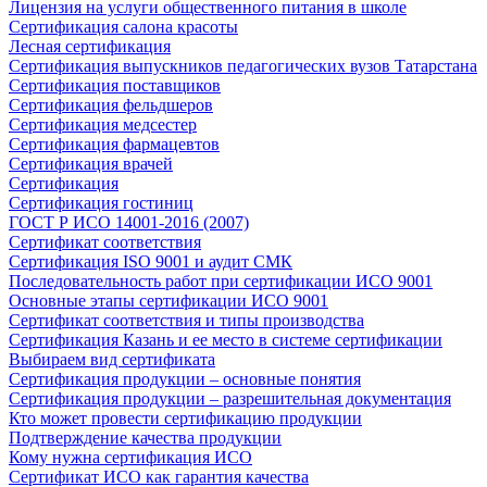
Лицензия на услуги общественного питания в школе
Сертификация салона красоты
Лесная сертификация
Сертификация выпускников педагогических вузов Татарстана
Сертификация поставщиков
Сертификация фельдшеров
Сертификация медсестер
Сертификация фармацевтов
Сертификация врачей
Сертификация
Сертификация гостиниц
ГОСТ Р ИСО 14001-2016 (2007)
Сертификат соответствия
Сертификация ISO 9001 и аудит СМК
Последовательность работ при сертификации ИСО 9001
Основные этапы сертификации ИСО 9001
Сертификат соответствия и типы производства
Сертификация Казань и ее место в системе сертификации
Выбираем вид сертификата
Сертификация продукции – основные понятия
Сертификация продукции – разрешительная документация
Кто может провести сертификацию продукции
Подтверждение качества продукции
Кому нужна сертификация ИСО
Сертификат ИСО как гарантия качества