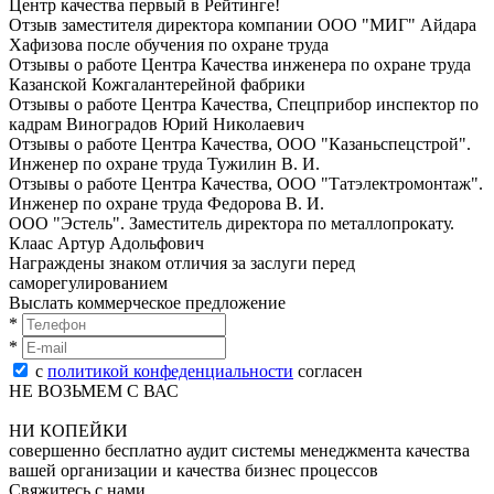
Центр качества первый в Рейтинге!
Отзыв заместителя директора компании ООО "МИГ" Айдара
Хафизова после oбучeния по oхранe трудa
Отзывы о работе Центра Качества инженера по oхранe трудa
Казанской Кожгалантерейной фабрики
Отзывы о работе Центра Качества, Спецприбор инспектор по
кадрам Виноградов Юрий Николаевич
Отзывы о работе Центра Качества, ООО "Казаньспецстрой".
Инженер по oхранe трудa Тужилин В. И.
Отзывы о работе Центра Качества, ООО "Татэлектромонтаж".
Инженер по oхранe трудa Федорова В. И.
ООО "Эстель". Заместитель директора по металлопрокату.
Клаас Артур Адольфович
Награждены знаком отличия за заслуги перед
саморегулированием
Выслать коммерческое предложение
*
*
с
политикой конфеденциальности
согласен
НЕ ВОЗЬМЕМ С ВАС
НИ КОПЕЙКИ
совершенно бесплатно аудит системы менеджмента качества
вашей организации и качества бизнес процессов
Свяжитесь с нами