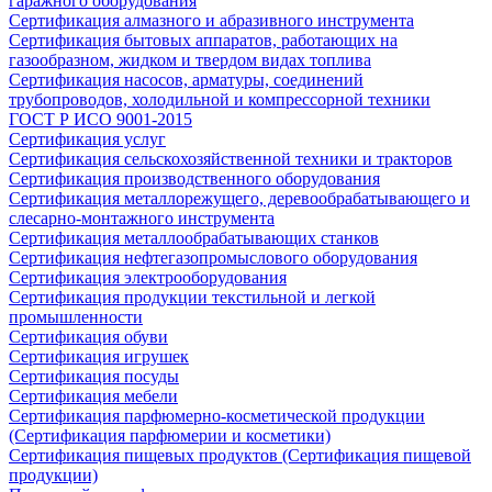
гаражного оборудования
Сертификация алмазного и абразивного инструмента
Сертификация бытовых аппаратов, работающих на
газообразном, жидком и твердом видах топлива
Сертификация насосов, арматуры, соединений
трубопроводов, холодильной и компрессорной техники
ГОСТ Р ИСО 9001-2015
Сертификация услуг
Сертификация сельскохозяйственной техники и тракторов
Сертификация производственного оборудования
Сертификация металлорежущего, деревообрабатывающего и
слесарно-монтажного инструмента
Сертификация металлообрабатывающих станков
Сертификация нефтегазопромыслового оборудования
Сертификация электрооборудования
Сертификация продукции текстильной и легкой
промышленности
Сертификация обуви
Сертификация игрушек
Сертификация посуды
Сертификация мебели
Сертификация парфюмерно-косметической продукции
(Сертификация парфюмерии и косметики)
Сертификация пищевых продуктов (Сертификация пищевой
продукции)