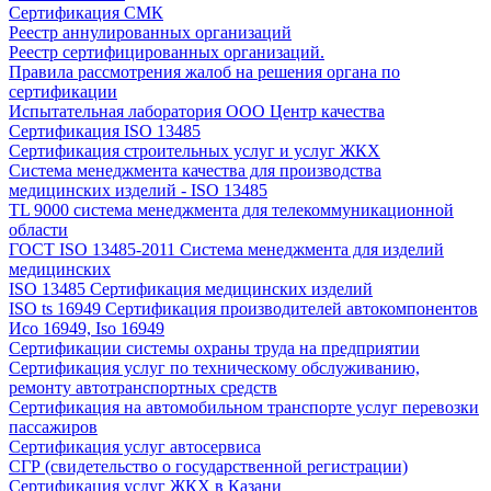
Сертификация СМК
Реестр аннулированных организаций
Реестр сертифицированных организаций.
Правила рассмотрения жалоб на решения органа по
сертификации
Испытательная лаборатория ООО Центр качества
Сертификация ISO 13485
Сертификация строительных услуг и услуг ЖКХ
Система менеджмента качества для производства
медицинских изделий - ISO 13485
TL 9000 система менеджмента для телекоммуникационной
области
ГОСТ ISO 13485-2011 Система менеджмента для изделий
медицинских
ISO 13485 Сертификация медицинских изделий
ISO ts 16949 Сертификация производителей автокомпонентов
Исо 16949, Iso 16949
Сертификации системы охраны труда на предприятии
Сертификация услуг по техническому обслуживанию,
ремонту автотранспортных средств
Сертификация на автомобильном транспорте услуг перевозки
пассажиров
Сертификация услуг автосервиса
СГР (свидетельство о государственной регистрации)
Сертификация услуг ЖКХ в Казани