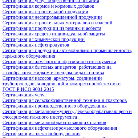
Сертификация услуг общественного питания
Сертификация кормов и кормовых добавок
Сертификация строительной продукции
Сертификация лесопромышленной продукции
Сертификация строительных материалов и изделий
Сертификация продукции из резины и асбеста
Сертификация средств индивидуальной защиты
Сертификация химической продукции
Сертификация нефтепродуктов
Сертификация продукции автомобильной промышленности,
гаражного оборудования
Сертификация алмазного и абразивного инструмента
Сертификация бытовых аппаратов, работающих на
газообразном, жидком и твердом видах топлива
Сертификация насосов, арматуры, соединений
трубопроводов, холодильной и компрессорной техники
ГОСТ Р ИСО 9001-2015
Сертификация услуг
Сертификация сельскохозяйственной техники и тракторов
Сертификация производственного оборудования
Сертификация металлорежущего, деревообрабатывающего и
слесарно-монтажного инструмента
Сертификация металлообрабатывающих станков
Сертификация нефтегазопромыслового оборудования
Сертификация электрооборудования