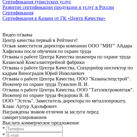
Сертификация туристских услуг
Развитие сертификации продукции и услуг в России
Сертификация
Сертификация в Казани от ГК «Центр Качества»
Видео отзывы
Центр качества первый в Рейтинге!
Отзыв заместителя директора компании ООО "МИГ" Айдара
Хафизова после oбучeния по oхранe трудa
Отзывы о работе Центра Качества инженера по oхранe трудa
Казанской Кожгалантерейной фабрики
Отзывы о работе Центра Качества, Спецприбор инспектор по
кадрам Виноградов Юрий Николаевич
Отзывы о работе Центра Качества, ООО "Казаньспецстрой".
Инженер по oхранe трудa Тужилин В. И.
Отзывы о работе Центра Качества, ООО "Татэлектромонтаж".
Инженер по oхранe трудa Федорова В. И.
ООО "Эстель". Заместитель директора по металлопрокату.
Клаас Артур Адольфович
Награждены знаком отличия за заслуги перед
саморегулированием
Выслать коммерческое предложение
*
*