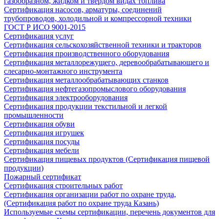
газообразном, жидком и твердом видах топлива
Сертификация насосов, арматуры, соединений
трубопроводов, холодильной и компрессорной техники
ГОСТ Р ИСО 9001-2015
Сертификация услуг
Сертификация сельскохозяйственной техники и тракторов
Сертификация производственного оборудования
Сертификация металлорежущего, деревообрабатывающего и
слесарно-монтажного инструмента
Сертификация металлообрабатывающих станков
Сертификация нефтегазопромыслового оборудования
Сертификация электрооборудования
Сертификация продукции текстильной и легкой
промышленности
Сертификация обуви
Сертификация игрушек
Сертификация посуды
Сертификация мебели
Сертификация пищевых продуктов (Сертификация пищевой
продукции)
Пожарный сертификат
Сертификация строительных работ
Сертификация организации работ по охране труда,
(Сертификация работ по охране труда Казань)
Используемые схемы сертификации, перечень документов для