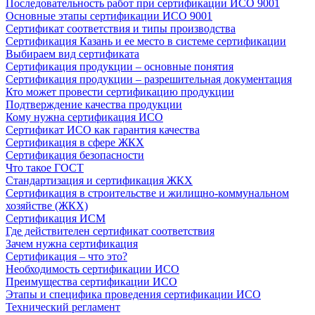
Последовательность работ при сертификации ИСО 9001
Основные этапы сертификации ИСО 9001
Сертификат соответствия и типы производства
Сертификация Казань и ее место в системе сертификации
Выбираем вид сертификата
Сертификация продукции – основные понятия
Сертификация продукции – разрешительная документация
Кто может провести сертификацию продукции
Подтверждение качества продукции
Кому нужна сертификация ИСО
Сертификат ИСО как гарантия качества
Сертификация в сфере ЖКХ
Сертификация безопасности
Что такое ГОСТ
Стандартизация и сертификация ЖКХ
Сертификация в строительстве и жилищно-коммунальном
хозяйстве (ЖКХ)
Сертификация ИСМ
Где действителен сертификат соответствия
Зачем нужна сертификация
Сертификация – что это?
Необходимость сертификации ИСО
Преимущества сертификации ИСО
Этапы и специфика проведения сертификации ИСО
Технический регламент