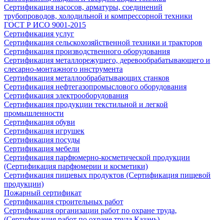
Сертификация насосов, арматуры, соединений
трубопроводов, холодильной и компрессорной техники
ГОСТ Р ИСО 9001-2015
Сертификация услуг
Сертификация сельскохозяйственной техники и тракторов
Сертификация производственного оборудования
Сертификация металлорежущего, деревообрабатывающего и
слесарно-монтажного инструмента
Сертификация металлообрабатывающих станков
Сертификация нефтегазопромыслового оборудования
Сертификация электрооборудования
Сертификация продукции текстильной и легкой
промышленности
Сертификация обуви
Сертификация игрушек
Сертификация посуды
Сертификация мебели
Сертификация парфюмерно-косметической продукции
(Сертификация парфюмерии и косметики)
Сертификация пищевых продуктов (Сертификация пищевой
продукции)
Пожарный сертификат
Сертификация строительных работ
Сертификация организации работ по охране труда,
(Сертификация работ по охране труда Казань)