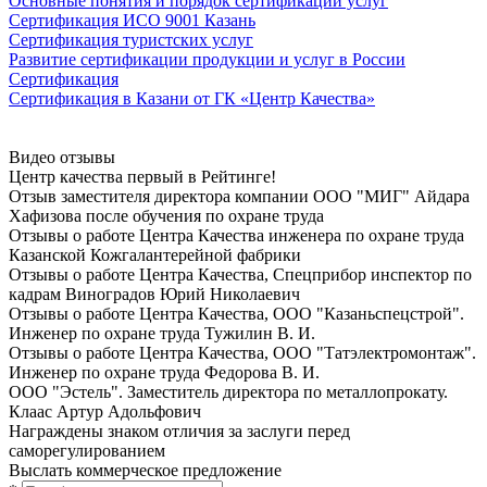
Основные понятия и порядок сертификации услуг
Сертификация ИСО 9001 Казань
Сертификация туристских услуг
Развитие сертификации продукции и услуг в России
Сертификация
Сертификация в Казани от ГК «Центр Качества»
Видео отзывы
Центр качества первый в Рейтинге!
Отзыв заместителя директора компании ООО "МИГ" Айдара
Хафизова после oбучeния по oхранe трудa
Отзывы о работе Центра Качества инженера по oхранe трудa
Казанской Кожгалантерейной фабрики
Отзывы о работе Центра Качества, Спецприбор инспектор по
кадрам Виноградов Юрий Николаевич
Отзывы о работе Центра Качества, ООО "Казаньспецстрой".
Инженер по oхранe трудa Тужилин В. И.
Отзывы о работе Центра Качества, ООО "Татэлектромонтаж".
Инженер по oхранe трудa Федорова В. И.
ООО "Эстель". Заместитель директора по металлопрокату.
Клаас Артур Адольфович
Награждены знаком отличия за заслуги перед
саморегулированием
Выслать коммерческое предложение