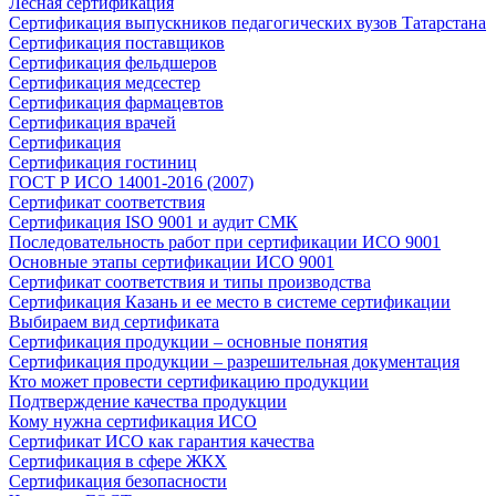
Лесная сертификация
Сертификация выпускников педагогических вузов Татарстана
Сертификация поставщиков
Сертификация фельдшеров
Сертификация медсестер
Сертификация фармацевтов
Сертификация врачей
Сертификация
Сертификация гостиниц
ГОСТ Р ИСО 14001-2016 (2007)
Сертификат соответствия
Сертификация ISO 9001 и аудит СМК
Последовательность работ при сертификации ИСО 9001
Основные этапы сертификации ИСО 9001
Сертификат соответствия и типы производства
Сертификация Казань и ее место в системе сертификации
Выбираем вид сертификата
Сертификация продукции – основные понятия
Сертификация продукции – разрешительная документация
Кто может провести сертификацию продукции
Подтверждение качества продукции
Кому нужна сертификация ИСО
Сертификат ИСО как гарантия качества
Сертификация в сфере ЖКХ
Сертификация безопасности