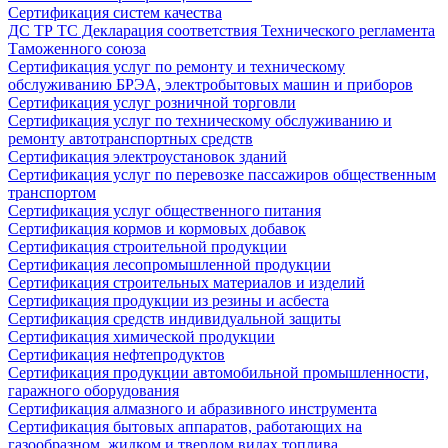
Сертификация систем качества
ДС ТР ТС Декларация соответствия Технического регламента
Таможенного союза
Сертификация услуг по ремонту и техническому
обслуживанию БРЭА, электробытовых машин и приборов
Сертификация услуг розничной торговли
Сертификация услуг по техническому обслуживанию и
ремонту автотранспортных средств
Сертификация электроустановок зданий
Сертификация услуг по перевозке пассажиров общественным
транспортом
Сертификация услуг общественного питания
Сертификация кормов и кормовых добавок
Сертификация строительной продукции
Сертификация лесопромышленной продукции
Сертификация строительных материалов и изделий
Сертификация продукции из резины и асбеста
Сертификация средств индивидуальной защиты
Сертификация химической продукции
Сертификация нефтепродуктов
Сертификация продукции автомобильной промышленности,
гаражного оборудования
Сертификация алмазного и абразивного инструмента
Сертификация бытовых аппаратов, работающих на
газообразном, жидком и твердом видах топлива