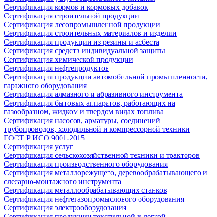
Сертификация кормов и кормовых добавок
Сертификация строительной продукции
Сертификация лесопромышленной продукции
Сертификация строительных материалов и изделий
Сертификация продукции из резины и асбеста
Сертификация средств индивидуальной защиты
Сертификация химической продукции
Сертификация нефтепродуктов
Сертификация продукции автомобильной промышленности,
гаражного оборудования
Сертификация алмазного и абразивного инструмента
Сертификация бытовых аппаратов, работающих на
газообразном, жидком и твердом видах топлива
Сертификация насосов, арматуры, соединений
трубопроводов, холодильной и компрессорной техники
ГОСТ Р ИСО 9001-2015
Сертификация услуг
Сертификация сельскохозяйственной техники и тракторов
Сертификация производственного оборудования
Сертификация металлорежущего, деревообрабатывающего и
слесарно-монтажного инструмента
Сертификация металлообрабатывающих станков
Сертификация нефтегазопромыслового оборудования
Сертификация электрооборудования
Сертификация продукции текстильной и легкой