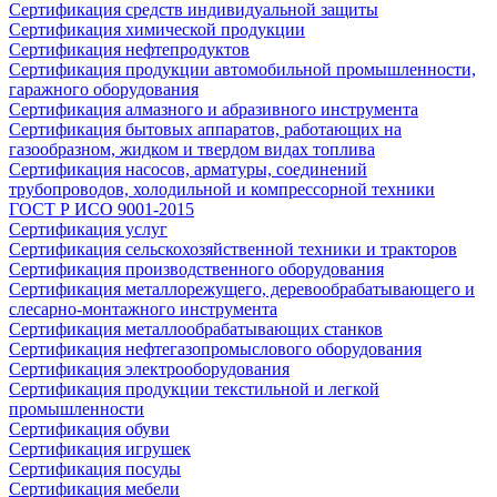
Сертификация средств индивидуальной защиты
Сертификация химической продукции
Сертификация нефтепродуктов
Сертификация продукции автомобильной промышленности,
гаражного оборудования
Сертификация алмазного и абразивного инструмента
Сертификация бытовых аппаратов, работающих на
газообразном, жидком и твердом видах топлива
Сертификация насосов, арматуры, соединений
трубопроводов, холодильной и компрессорной техники
ГОСТ Р ИСО 9001-2015
Сертификация услуг
Сертификация сельскохозяйственной техники и тракторов
Сертификация производственного оборудования
Сертификация металлорежущего, деревообрабатывающего и
слесарно-монтажного инструмента
Сертификация металлообрабатывающих станков
Сертификация нефтегазопромыслового оборудования
Сертификация электрооборудования
Сертификация продукции текстильной и легкой
промышленности
Сертификация обуви
Сертификация игрушек
Сертификация посуды
Сертификация мебели