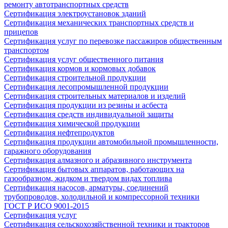
ремонту автотранспортных средств
Сертификация электроустановок зданий
Сертификация механических транспортных средств и
прицепов
Сертификация услуг по перевозке пассажиров общественным
транспортом
Сертификация услуг общественного питания
Сертификация кормов и кормовых добавок
Сертификация строительной продукции
Сертификация лесопромышленной продукции
Сертификация строительных материалов и изделий
Сертификация продукции из резины и асбеста
Сертификация средств индивидуальной защиты
Сертификация химической продукции
Сертификация нефтепродуктов
Сертификация продукции автомобильной промышленности,
гаражного оборудования
Сертификация алмазного и абразивного инструмента
Сертификация бытовых аппаратов, работающих на
газообразном, жидком и твердом видах топлива
Сертификация насосов, арматуры, соединений
трубопроводов, холодильной и компрессорной техники
ГОСТ Р ИСО 9001-2015
Сертификация услуг
Сертификация сельскохозяйственной техники и тракторов