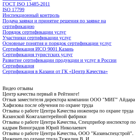
ГОСТ ISO 13485-2011
ISO 17799
Инспекционный контроль
Подача заявки и принятие решения по заявке на
сертификацию
Порядок сертификации услуг
Участники сертификации услуг
Основные понятия и порядок сертификации услуг
Сертификация ИСО 9001 Казань
Сертификация туристских услуг
Развитие сертификации продукции и услуг в России
Сертификация
Сертификация в Казани от ГК «Центр Качества»
Видео отзывы
Центр качества первый в Рейтинге!
Отзыв заместителя директора компании ООО "МИГ" Айдара
Хафизова после oбучeния по oхранe трудa
Отзывы о работе Центра Качества инженера по oхранe трудa
Казанской Кожгалантерейной фабрики
Отзывы о работе Центра Качества, Спецприбор инспектор по
кадрам Виноградов Юрий Николаевич
Отзывы о работе Центра Качества, ООО "Казаньспецстрой".
Инженер по oхранe трудa Тужилин В. И.