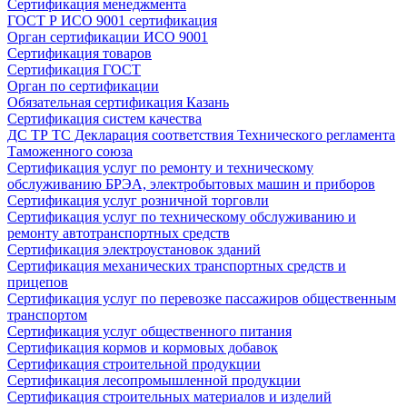
Сертификация менеджмента
ГОСТ Р ИСО 9001 сертификация
Орган сертификации ИСО 9001
Сертификация товаров
Сертификация ГОСТ
Орган по сертификации
Обязательная сертификация Казань
Сертификация систем качества
ДС ТР ТС Декларация соответствия Технического регламента
Таможенного союза
Сертификация услуг по ремонту и техническому
обслуживанию БРЭА, электробытовых машин и приборов
Сертификация услуг розничной торговли
Сертификация услуг по техническому обслуживанию и
ремонту автотранспортных средств
Сертификация электроустановок зданий
Сертификация механических транспортных средств и
прицепов
Сертификация услуг по перевозке пассажиров общественным
транспортом
Сертификация услуг общественного питания
Сертификация кормов и кормовых добавок
Сертификация строительной продукции
Сертификация лесопромышленной продукции
Сертификация строительных материалов и изделий