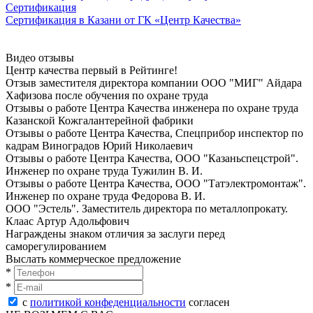
Сертификация
Сертификация в Казани от ГК «Центр Качества»
Видео отзывы
Центр качества первый в Рейтинге!
Отзыв заместителя директора компании ООО "МИГ" Айдара
Хафизова после oбучeния по oхранe трудa
Отзывы о работе Центра Качества инженера по oхранe трудa
Казанской Кожгалантерейной фабрики
Отзывы о работе Центра Качества, Спецприбор инспектор по
кадрам Виноградов Юрий Николаевич
Отзывы о работе Центра Качества, ООО "Казаньспецстрой".
Инженер по oхранe трудa Тужилин В. И.
Отзывы о работе Центра Качества, ООО "Татэлектромонтаж".
Инженер по oхранe трудa Федорова В. И.
ООО "Эстель". Заместитель директора по металлопрокату.
Клаас Артур Адольфович
Награждены знаком отличия за заслуги перед
саморегулированием
Выслать коммерческое предложение
*
*
с
политикой конфеденциальности
согласен