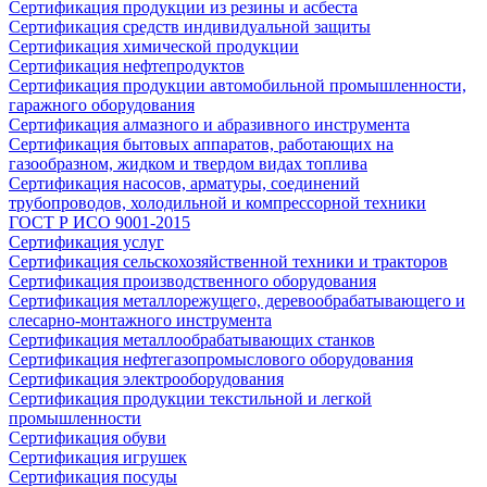
Сертификация продукции из резины и асбеста
Сертификация средств индивидуальной защиты
Сертификация химической продукции
Сертификация нефтепродуктов
Сертификация продукции автомобильной промышленности,
гаражного оборудования
Сертификация алмазного и абразивного инструмента
Сертификация бытовых аппаратов, работающих на
газообразном, жидком и твердом видах топлива
Сертификация насосов, арматуры, соединений
трубопроводов, холодильной и компрессорной техники
ГОСТ Р ИСО 9001-2015
Сертификация услуг
Сертификация сельскохозяйственной техники и тракторов
Сертификация производственного оборудования
Сертификация металлорежущего, деревообрабатывающего и
слесарно-монтажного инструмента
Сертификация металлообрабатывающих станков
Сертификация нефтегазопромыслового оборудования
Сертификация электрооборудования
Сертификация продукции текстильной и легкой
промышленности
Сертификация обуви
Сертификация игрушек
Сертификация посуды