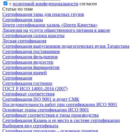
с
политикой конфеденциальности
согласен
Статьи по теме
Сертификация тары для опасных грузов
Сертификация тары
Центр сертификации халяль «Центр Качества»
Лицензия на услуги общественного питания в школе
Сертификация салона красоты
Лесная сертификация
Сертификация выпускников педагогических вузов Татарстана
Сертификация поставщиков
Сертификация фельдшеров
Сертификация медсестер
Сертификация фармацевтов
Сертификация врачей
Сертификация
Сертификация гостиниц
ГОСТ Р ИСО 14001-2016 (2007)
Сертификат соответствия
Сертификация ISO 9001 и аудит СМК
Последовательность работ при сертификации ИСО 9001
Основные этапы сертификации ИСО 9001
Сертификат соответствия и типы производства
Сертификация Казань и ее место в системе сертификации
Выбираем вид сертификата
Сертификация продукции – основные понятия