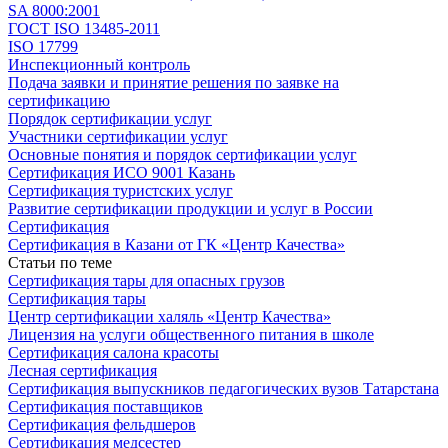
SA 8000:2001
ГОСТ ISO 13485-2011
ISO 17799
Инспекционный контроль
Подача заявки и принятие решения по заявке на
сертификацию
Порядок сертификации услуг
Участники сертификации услуг
Основные понятия и порядок сертификации услуг
Сертификация ИСО 9001 Казань
Сертификация туристских услуг
Развитие сертификации продукции и услуг в России
Сертификация
Сертификация в Казани от ГК «Центр Качества»
Статьи по теме
Сертификация тары для опасных грузов
Сертификация тары
Центр сертификации халяль «Центр Качества»
Лицензия на услуги общественного питания в школе
Сертификация салона красоты
Лесная сертификация
Сертификация выпускников педагогических вузов Татарстана
Сертификация поставщиков
Сертификация фельдшеров
Сертификация медсестер