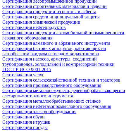
Сертификация лесопромышленной продукции
Сертификация строительных материалов и изделий
Сертификация продукции из резины и асбеста
Сертификация средств индивидуальной защиты
Сертификация химической продукции
Сертификация нефтепродуктов
Сертификация продукции автомобильной промышленности,
гаражного оборудования
Сертификация алмазного и абразивного инструмента
Сертификация бытовых аппаратов, работающих на
газообразном, жидком и твердом видах топлива
Сертификация насосов, арматуры, соединений
трубопроводов, холодильной и компрессорной техники
ГОСТ Р ИСО 9001-2015
Сертификация услуг
Сертификация сельскохозяйственной техники и тракторов
Сертификация производственного оборудования
Сертификация металлорежущего, деревообрабатывающего и
слесарно-монтажного инструмента
Сертификация металлообрабатывающих станков
Сертификация нефтегазопромыслового оборудования
Сертификация электрооборудования
Сертификация обуви
Сертификация игрушек
Сертификация посуды