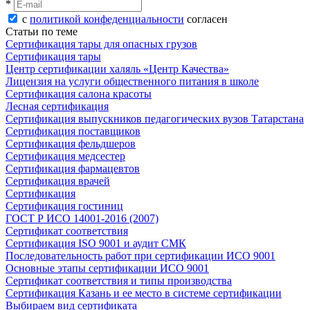
*
с
политикой конфеденциальности
согласен
Статьи по теме
Сертификация тары для опасных грузов
Сертификация тары
Центр сертификации халяль «Центр Качества»
Лицензия на услуги общественного питания в школе
Сертификация салона красоты
Лесная сертификация
Сертификация выпускников педагогических вузов Татарстана
Сертификация поставщиков
Сертификация фельдшеров
Сертификация медсестер
Сертификация фармацевтов
Сертификация врачей
Сертификация
Сертификация гостиниц
ГОСТ Р ИСО 14001-2016 (2007)
Сертификат соответствия
Сертификация ISO 9001 и аудит СМК
Последовательность работ при сертификации ИСО 9001
Основные этапы сертификации ИСО 9001
Сертификат соответствия и типы производства
Сертификация Казань и ее место в системе сертификации
Выбираем вид сертификата