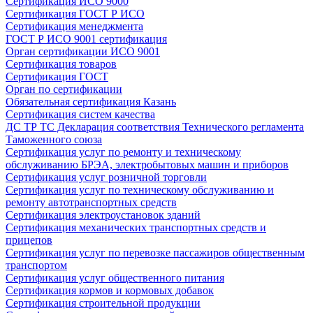
Сертификация ИСО 9000
Сертификация ГОСТ Р ИСО
Сертификация менеджмента
ГОСТ Р ИСО 9001 сертификация
Орган сертификации ИСО 9001
Сертификация товаров
Сертификация ГОСТ
Орган по сертификации
Обязательная сертификация Казань
Сертификация систем качества
ДС ТР ТС Декларация соответствия Технического регламента
Таможенного союза
Сертификация услуг по ремонту и техническому
обслуживанию БРЭА, электробытовых машин и приборов
Сертификация услуг розничной торговли
Сертификация услуг по техническому обслуживанию и
ремонту автотранспортных средств
Сертификация электроустановок зданий
Сертификация механических транспортных средств и
прицепов
Сертификация услуг по перевозке пассажиров общественным
транспортом
Сертификация услуг общественного питания
Сертификация кормов и кормовых добавок
Сертификация строительной продукции