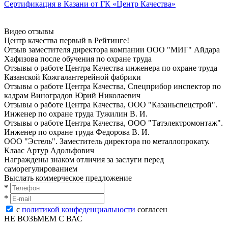
Сертификация в Казани от ГК «Центр Качества»
Видео отзывы
Центр качества первый в Рейтинге!
Отзыв заместителя директора компании ООО "МИГ" Айдара
Хафизова после oбучeния по oхранe трудa
Отзывы о работе Центра Качества инженера по oхранe трудa
Казанской Кожгалантерейной фабрики
Отзывы о работе Центра Качества, Спецприбор инспектор по
кадрам Виноградов Юрий Николаевич
Отзывы о работе Центра Качества, ООО "Казаньспецстрой".
Инженер по oхранe трудa Тужилин В. И.
Отзывы о работе Центра Качества, ООО "Татэлектромонтаж".
Инженер по oхранe трудa Федорова В. И.
ООО "Эстель". Заместитель директора по металлопрокату.
Клаас Артур Адольфович
Награждены знаком отличия за заслуги перед
саморегулированием
Выслать коммерческое предложение
*
*
с
политикой конфеденциальности
согласен
НЕ ВОЗЬМЕМ С ВАС