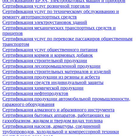
обслуживанию БРЭА, электробытовых машин и приборов
Сертификация услуг розничной торговли
Сертификация услуг по техническому обслуживанию и
ремонту автотранспортных средств
Сертификация электроустановок зданий
Сертификация механических транспортных средств и
прицепов
Сертификация услуг по перевозке пассажиров общественным
транспортом
Сертификация услуг общественного питания
Сертификация кормов и кормовых добавок
Сертификация строительной продукции
Сертификация лесопромышленной продукции
Сертификация строительных материалов и изделий
Сертификация продукции из резины и асбеста
Сертификация средств индивидуальной защиты
Сертификация химической продукции
Сертификация нефтепродуктов
Сертификация продукции автомобильной промышленности,
гаражного оборудования
Сертификация алмазного и абразивного инструмента
Сертификация бытовых аппаратов, работающих на
газообразном, жидком и твердом видах топлива
Сертификация насосов, арматуры, соединений
трубопроводов, холодильной и компрессорной техники