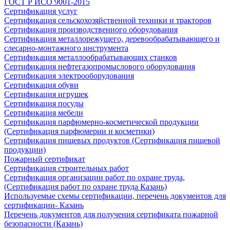
ГОСТ Р ИСО 9001-2015
Сертификация услуг
Сертификация сельскохозяйственной техники и тракторов
Сертификация производственного оборудования
Сертификация металлорежущего, деревообрабатывающего и
слесарно-монтажного инструмента
Сертификация металлообрабатывающих станков
Сертификация нефтегазопромыслового оборудования
Сертификация электрооборудования
Сертификация обуви
Сертификация игрушек
Сертификация посуды
Сертификация мебели
Сертификация парфюмерно-косметической продукции
(Сертификация парфюмерии и косметики)
Сертификация пищевых продуктов (Сертификация пищевой
продукции)
Пожарный сертификат
Сертификация строительных работ
Сертификация организации работ по охране труда,
(Сертификация работ по охране труда Казань)
Используемые схемы сертификации, перечень документов для
сертификации- Казань
Перечень документов для получения сертификата пожарной
безопасности (Казань)