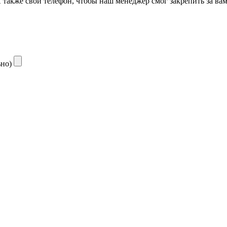
также свой телефон, чтобы наш менеджер смог закрепить за ва
ьно)