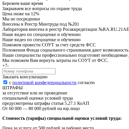
Бережем ваше время
Закрываем все вопросы по охране труда
Цена ниже на 12%
Мы не посредники
Внесены в Реестр Минтруда под №201
Лаборатория внесена в реестр Росаккредитации №RA.RU.21AE48
Наше видео по спецоценке и обучению
Наше видео по спецоценке и обучению
Поможем провести СОУТ за счет средств ФСС
Положения Фонда социального страхования дают возможность р
Наши специалисты профессионально подготовят необходимые 
Мы поможем Вам вернуть затраты на COУТ от ФСС.
+7-
Заказать консультацию
с
политикой конфеденциальности
согласен
ШТРАФЫ
за отсутствие или не проведение
специальной оценки условий труда
предусмотрены штрафы статья 5.27.1 КоАП
От 60 000 — 80 000 рублей на юр.лицо
Стоимость (тарифы) специальной оценки условий труда:
Цена за услугу от 500 рублей за рабочее место